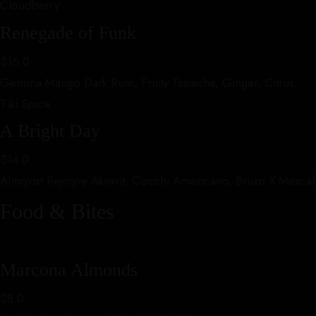
Cloudberry
INICIO
Renegade of Funk
MENU
$16.0
VISITANOS
Gemma Mango Dark Rum, Fruity Tepache, Ginger, Citrus,
RESERVA
Tiki Spice
A Bright Day
$14.0
Almqvist Rejmyre Akvavit, Cocchi Americano, Bruxo X Mexcal
Food & Bites
Marcona Almonds
$8.0