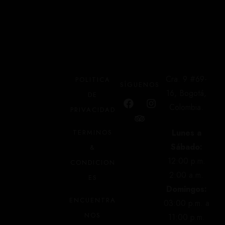
Lunes a Sábado:
12:00 p.m. / 2:00 a.m. Domingos:
03:00 p.m. a 11:00 p.m.
ENCUENTRANOS EN:
Cra. 9 #69-
POLITICA
SÍGUENOS
Cra. 9 #69-16
16, Bogotá,
DE
Bogotá, Colombia
Colombia.
PRIVACIDAD
Lunes a
TERMINOS
Sábado:
&
12:00 p.m.
CONDICION
2:00 a.m.
ES
Domingos:
ENCUENTRA
03:00 p.m. a
NOS
11:00 p.m.